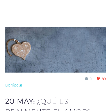
0
89
Librópolis
20 MAY:
¿QUÉ ES