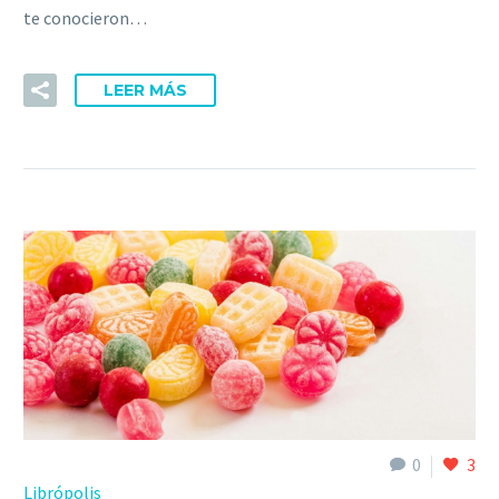
te conocieron…
LEER MÁS
0
3
Librópolis