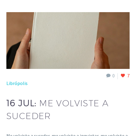
0
7
Librópolis
16 JUL:
ME VOLVISTE A
SUCEDER
Me volviste a suceder, me volviste a inquietar, me volviste a