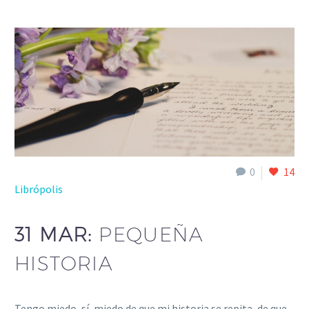
0
14
Librópolis
31 MAR:
PEQUEÑA
HISTORIA
Tengo miedo, sí, miedo de que mi historia se repita, de que