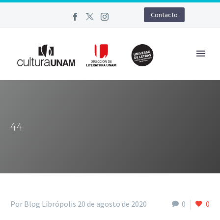
Contacto
44
Por Blog Librópolis
20 de agosto de 2020
0
0