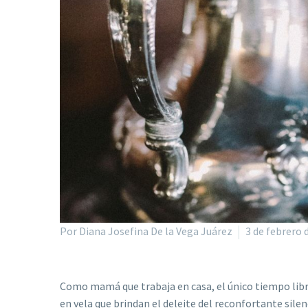
Por Diana Josefina De la Vega Juárez
3 de febrero 
Como
mamá que trabaja en casa, el único tiempo lib
en vela que brindan el deleite del reconfortante si