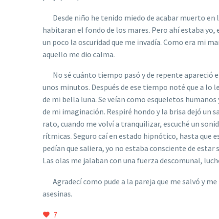
Desde niño he tenido miedo de acabar muerto en l
habitaran el fondo de los mares. Pero ahí estaba yo, 
un poco la oscuridad que me invadía. Como era mi maní
aquello me dio calma.
No sé cuánto tiempo pasó y de repente apareció el
unos minutos. Después de ese tiempo noté que a lo l
de mi bella luna. Se veían como esqueletos humanos y
de mi imaginación. Respiré hondo y la brisa dejó un s
rato, cuando me volví a tranquilizar, escuché un son
rítmicas. Seguro caí en estado hipnótico, hasta que
pedían que saliera, yo no estaba consciente de estar
Las olas me jalaban con una fuerza descomunal, luché 
Agradecí como pude a la pareja que me salvó y me f
asesinas.
7