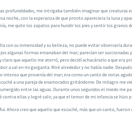
as profundidades, me intrigaba también imaginar que creaturas e
esa noche, con la esperanza de que pronto apareciera la luna y apa
a, me quite los zapatos para hundir los pies y sentir los granos d
la con su inmensidad y su belleza, no puede evitar observarla dur
ejos algunas formas emanaban del mar; parecían ser succionadas p
 claro que aquello me aterró, pero decidí achacárselo a que era p
abor a sal en mi garganta. Miré alrededor y no había nadie. Después
ido intenso que provenía del mar; era como un canto de notas aguda
 escuché a una pareja de enamorados gritándome. De milagro me vi
 sumergido entre las aguas. Durante unos segundos el miedo me pa
contra ellas y logré salir, ya que el temor de mi infancia se hizo 
ui. Ahora creo que aquello que escuché, más que un canto, fueron 