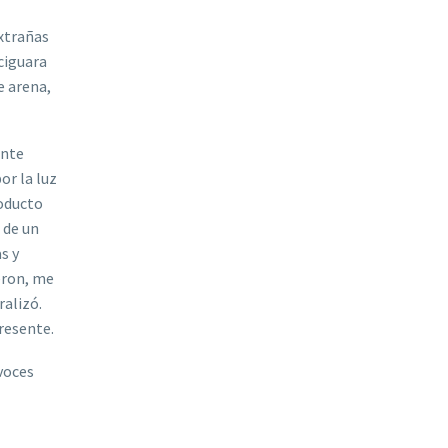
xtrañas
ciguara
e arena,
ante
or la luz
roducto
 de un
s y
eron, me
ralizó.
presente.
voces