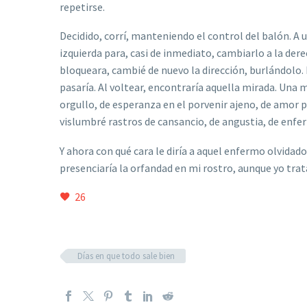
repetirse.
Decidido, corr
í
, manteniendo el control del balón. A 
izquierda para, casi de inmediato, cambiarlo a la der
bloqueara, cambi
é
de nuevo la direcció
n, burlá
ndolo. 
pasar
í
a. Al voltear, encontrar
í
a aquella mirada. Una 
orgullo, de esperanza en el porvenir ajeno, de amor p
vislumbr
é
rastros de cansancio, de angustia, de enf
Y ahora con qu
é
cara le dir
í
a a aquel enfermo olvidado
presenciar
í
a la orfandad en mi rostro, aunque yo tra
26
Días en que todo sale bien