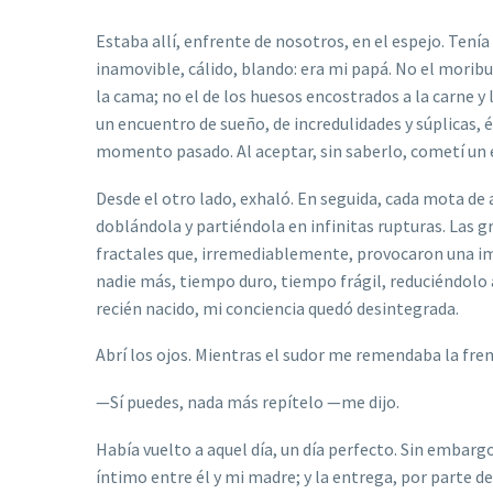
Estaba all
í
, enfrente de nosotros, en el espejo. Ten
í
a
inamovible, c
á
lido, blando: era mi pap
á
. No el moribu
la cama; no el de los huesos encostrados a la carne y 
un encuentro de sueño, de incredulidades y s
ú
plicas,
é
momento pasado. Al aceptar, sin saberlo, comet
í
un 
Desde el otro lado, exhaló. En seguida, cada mota de
dobl
á
ndola y parti
é
ndola en infinitas rupturas. Las 
fractales que, irremediablemente, provocaron una im
nadie m
á
s, tiempo duro, tiempo fr
á
gil, reduci
é
ndolo 
reci
é
n nacido, mi conciencia qued
ó
desintegrada.
Abr
í
los ojos. Mientras el sudor me remendaba la fren
—
Sí
puedes, nada m
ás repí
telo
—
me dijo.
Habí
a vuelto a aquel d
í
a, un d
í
a perfecto. Sin embargo
í
ntimo entre
é
l y mi madre; y la entrega, por parte d