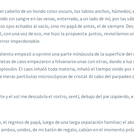
 el cabello de un hondo color oscuro, los labios anchos, h
ú
medos; e
ndo sin sangre en las venas, enterrado, a un lado de m
í
, por las s
á
b
los ojos echados al vac
í
o, sino mi pap
á
de antes, el de siempre. De
l, con una voz de eco, me hizo la propuesta: juntos, revivir
í
amos u
error imperdonable.
 aliento empez
ó
a oprimir una parte min
ú
scula de la superficie del
grietas de caos empezaron a hilvanarse unas con otras, dando a luz 
plosión. El caos inhal
ó
toda materia, inhal
ó
el tiempo vivido por
a meras part
í
culas microscópicas de cristal. Al cabo del parpadeo 
te y el sol me descubr
í
a el rostro, sent
í
, debajo del pie izquierdo, e
, el regreso de pap
á
, luego de una larga separación familiar; el ab
e ambos, unidos, de mi balón de regalo, cab
í
an en el momento pró