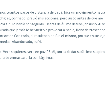
unos cuantos pasos de distancia de pap
á
, hice un movimiento hacia
echa;
é
l, confiado, previ
ó
mis acciones, pero justo antes de que me
Por fin, lo hab
í
a conseguido. Detr
á
s de
é
l, me detuve, ansioso. Al v
mirada que jam
á
s le he vuelto a provocar a nadie, llena de trascend
or amor. Con todo, el resultado no fue el mismo, porque en sus oj
ermedad. Abandonado, sufr
í.
:
“
Vete si quieres, vete en paz.
”
Si
é
l, antes de dar su
ú
ltimo suspiro
tara de enmascararla con l
á
grimas.