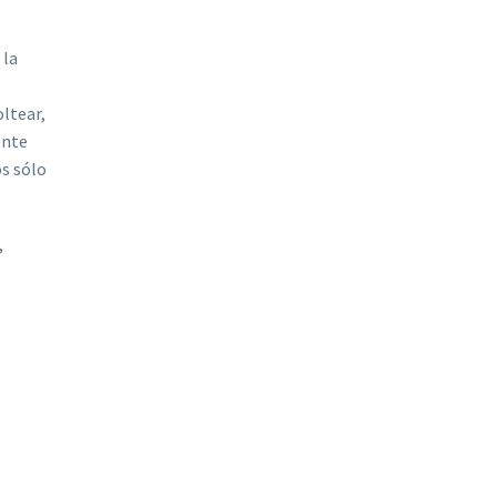
 la
oltear,
ente
os sólo
,