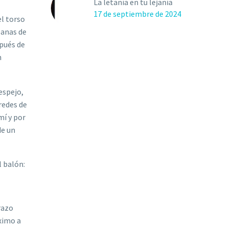
La letanía en tu lejanía
17 de septiembre de 2024
l torso
anas de
spu
é
s de
n
 espejo,
redes de
 m
í
y por
de un
l baló
n:
razo
ximo a