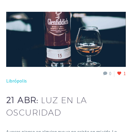
0
1
Librópolis
21 ABR:
LUZ EN LA
OSCURIDAD
A veces pienso en alguien que ya no existe en mi vida. Lo