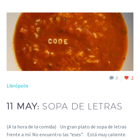
0
2
Librópolis
11 MAY:
SOPA DE LETRAS
(A la hora de la comida) Un gran plato de sopa de letras
frente a mí: No encuentro las “eses”. Está muy caliente.