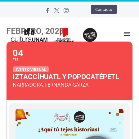
Contacto
FEBRERO, 2023
04
FEB
EVENTO VIRTUAL
IZTACCÍHUATL Y POPOCATÉPETL
NARRADORA: FERNANDA GARZA