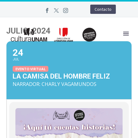
Contacto
JULIO, 2024
24
JUL
EVENTO VIRTUAL
LA CAMISA DEL HOMBRE FELIZ
NARRADOR: CHARLY VAGAMUNDOS