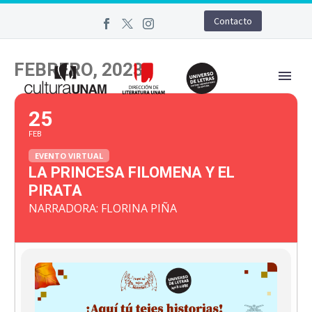
Contacto
FEBRERO, 2023
25
FEB
EVENTO VIRTUAL
LA PRINCESA FILOMENA Y EL
PIRATA
NARRADORA: FLORINA PIÑA