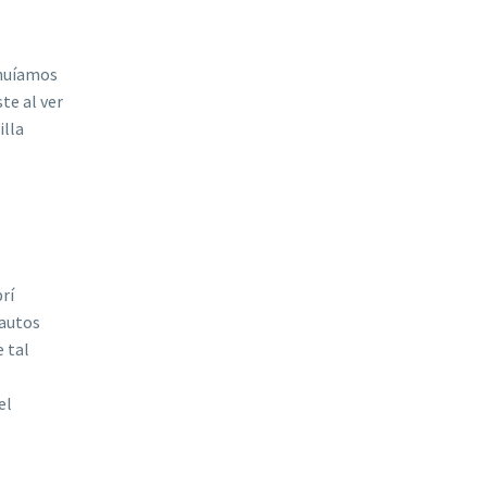
inuíamos
te al ver
illa
rí
 autos
e tal
el