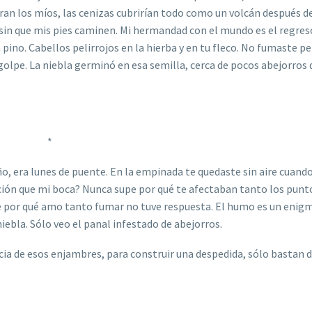
ran los míos, las cenizas cubrirían todo como un volcán después d
sin que mis pies caminen. Mi hermandad con el mundo es el regres
no. Cabellos pelirrojos en la hierba y en tu fleco. No fumaste pe
 golpe. La niebla germinó en esa semilla, cerca de pocos abejorros 
*
ño, era lunes de puente. En la empinada te quedaste sin aire cuan
ación que mi boca? Nunca supe por qué te afectaban tanto los pun
e por qué amo tanto fumar no tuve respuesta. El humo es un eni
iebla. Sólo veo el panal infestado de abejorros.
cia de esos enjambres, para construir una despedida, sólo bastan 