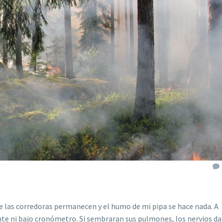
e las corredoras permanecen y el humo de mi pipa se hace nada. A
ente ni bajo cronómetro. Si sembraran sus pulmones, los nervios da