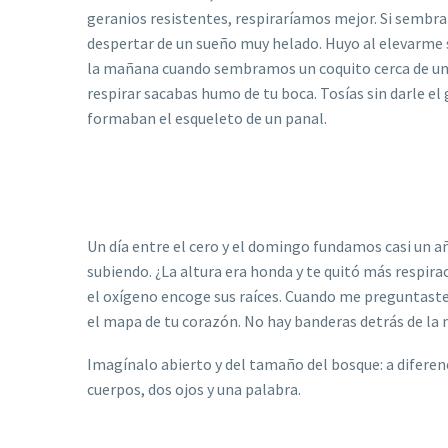
geranios resistentes, respiraríamos mejor. Si sembra
despertar de un sueño muy helado.
Huyo al elevarme 
la mañana cuando sembramos un coquito cerca de un pi
respirar sacabas humo de tu boca. Tosías sin darle el
formaban el esqueleto de un panal.
Un día entre el cero y el domingo fundamos casi un a
subiendo. ¿La altura era honda y te quitó más respir
el oxígeno encoge sus raíces. Cuando me preguntast
el mapa de tu corazón. No hay banderas detrás de la n
Imagínalo abierto y del tamaño del bosque: a diferen
cuerpos, dos ojos y una palabra.