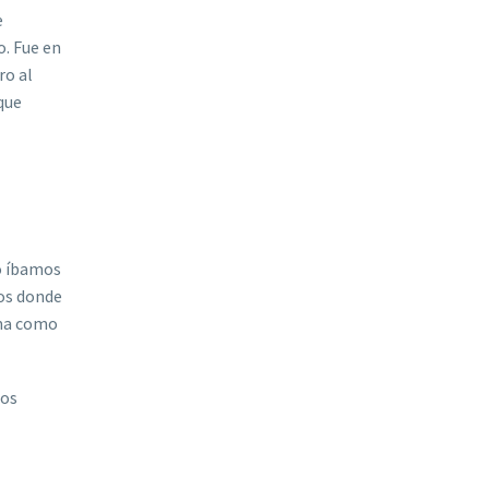
e
o. Fue en
ro al
que
do íbamos
tos donde
gma como
dos