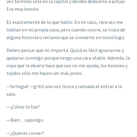
vez terminó sola en la capital y decidió dedicarse a actuar.
Era muy bonita.
Es exactamente de lo que hablo. En mi caso, rara vez me
hablan en mi propia casa; pero cuando ocurre, se trata de
alguna historia o reclamo que se convierte en monólogo.
Deben pensar que no importa. Quizá es fácil ignorarme y
quejarse conmigo porque tengo una cara afable. Además, la
ropa que la abuela hace que use no me ayuda; los holanes y
tejidos sólo me hacen ver más joven.
—
Ya llegué
—
gritó una voz ronca y cansada al entrar a la
sala.
—
¿Cómo te fue?
—
Bien…supongo.
—¿
Quieres comer?