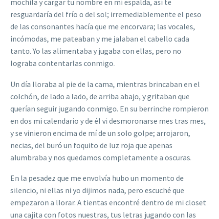
mochila y cargar tu nombre en mi espalda, así te
resguardaría del frío o del sol; irremediablemente el peso
de las consonantes hacía que me encorvara; las vocales,
incómodas, me pateaban y me jalaban el cabello cada
tanto. Yo las alimentaba y jugaba con ellas, pero no
lograba contentarlas conmigo.
Un día lloraba al pie de la cama, mientras brincaban en el
colchón, de lado a lado, de arriba abajo, y gritaban que
querían seguir jugando conmigo. En su berrinche rompieron
en dos mi calendario y de él vi desmoronarse mes tras mes,
y se vinieron encima de mí de un solo golpe; arrojaron,
necias, del buró un foquito de luz roja que apenas
alumbraba y nos quedamos completamente a oscuras.
En la pesadez que me envolvía hubo un momento de
silencio, ni ellas ni yo dijimos nada, pero escuché que
empezaron a llorar. A tientas encontré dentro de mi closet
una cajita con fotos nuestras, tus letras jugando con las