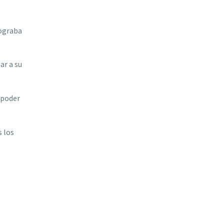
lograba
ar a su
 poder
s los