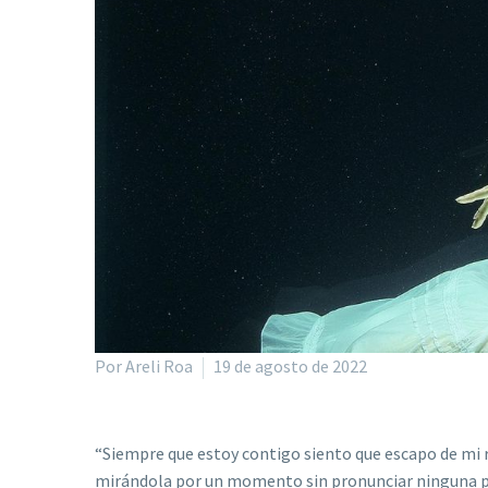
Por Areli Roa
19 de agosto de 2022
“Siempre que estoy contigo siento que escapo de mi r
mirándola por un momento sin pronunciar ninguna pal