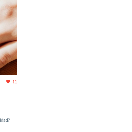
11
ridad?