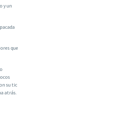
o y un
 opacada
dores que
o
pocos
on su tic
ha atrá
s.