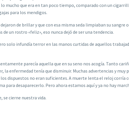
, lo mucho que era en tan poco tiempo, comparado con un cigarrill
gajas para los mendigos.
nca dejaron de brillar y que con esa misma seda limpiaban su sangre
 de un rostro «feliz», eso nunca dejó de ser una tendencia.
ero solo infundía terror en las manos curtidas de aquellos trabaja
. Lentamente parecía aquella que en su seno nos acogí
a. Tanto cari
ñ
r, la enfermedad tenía que disminuir. Muchas advertencias y muy 
os dispuestos no eran suficientes. A muerte lenta el reloj corría c
ema para desaparecerlo. Pero ahora estamos aquí y ya no hay marc
, se cierne nuestra vida.