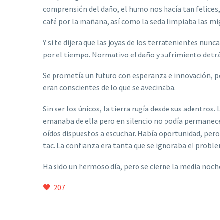
comprensión del daño, el humo nos hacía tan felices
café por la mañana, así como la seda limpiaba las mi
Y si te dijera que las joyas de los terratenientes nu
por el tiempo. Normativo el daño y sufrimiento detrás
Se promet
í
a un futuro con esperanza e innovaci
ón, p
eran conscientes de lo que se avecinaba.
Sin ser los únicos, la tierra rugía desde sus adentros
emanaba de ella pero en silencio no podía permanece
oídos dispuestos a escuchar. Había oportunidad, pero l
tac. La confianza era tanta que se ignoraba el probl
Ha sido un hermoso día, pero se cierne la media noche
207