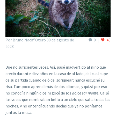
Por Bruno Naciff Otero
30 de agosto de
0
40
2023
Dije no suficientes veces. Así, pasé inadvertido al niño que
creció durante diez años en la casa de al lado, del cual supe
de su partida cuando dejó de lloriquear; nunca escuché su
risa. Tampoco aprendí más de dos idiomas, y quizá por eso
no conocí a ningún dios ni gocé de los
dolce far niente
. Callé
las voces que nombraban bello a un cielo que salía todas las
noches, y no entendí cuando decías que ya no poníamos
juntos la mesa.