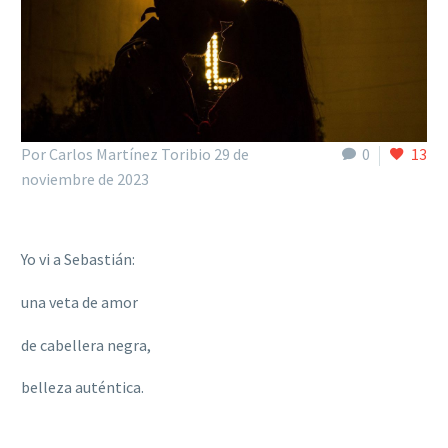
Por Carlos Martínez Toribio
29 de
0
13
noviembre de 2023
Yo vi a Sebastiá
n:
una veta de amor
de cabellera negra,
belleza auté
ntica.