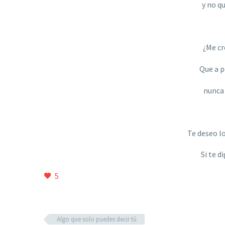
y no q
¿Me cr
Que a p
nunca 
Te deseo lo
Si te d
5
Algo que solo puedes decir tú