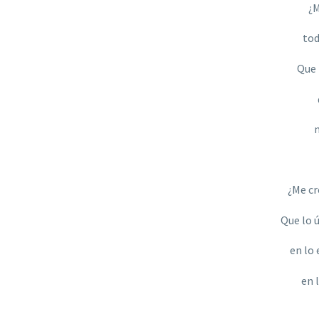
¿M
tod
Que 
m
¿Me cr
Que lo ú
en lo 
en 