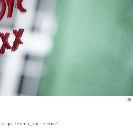
jera que te amo, ¿me creerí
as?