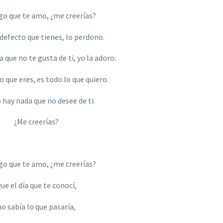
igo que te amo, ¿me creerí
as?
defecto que tienes, lo perdono.
 que no te gusta de ti, yo la adoro.
 que eres, es todo lo que quiero.
 hay nada que no desee de ti.
¿Me creerí
as?
igo que te amo, ¿me creerí
as?
ue el día que te conocí,
no sabía lo que pasaría,