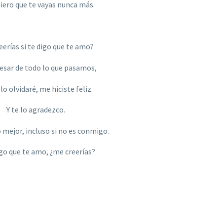
uiero que te vayas nunca má
s.
eerías si te digo que te amo?
esar de todo lo que pasamos,
lo olvidaré, me hiciste feliz.
Y te lo agradezco.
 mejor, incluso si no es conmigo.
igo que te amo, ¿me creerí
as?