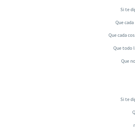
Si te d
Que cada 
Que cada cosa
Que todo lo
Que no
Si te d
Q