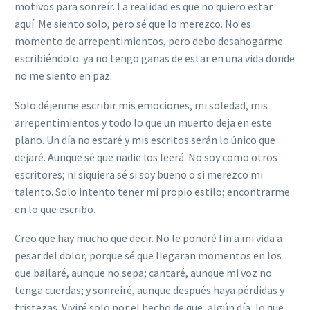
motivos para sonreír. La realidad es que no quiero estar
aquí. Me siento solo, pero sé que lo merezco. No es
momento de arrepentimientos, pero debo desahogarme
escribiéndolo: ya no tengo ganas de estar en una vida donde
no me siento en paz.
Solo d
éjenme escribir mis emociones, mi soledad, mis
arrepentimientos y todo lo que un muerto deja en este
plano. Un día no estaré y mis escritos serán lo único que
dejaré. Aunque sé que nadie los leerá. No soy como otros
escritores; ni siquiera sé si soy bueno o si merezco mi
talento. Solo intento tener mi propio estilo; encontrarme
en lo que escribo.
Creo que hay mucho que decir. No le pondré fin a mi vida a
pesar del dolor, porque sé que llegaran momentos en los
que bailaré, aunque no sepa; cantaré, aunque mi voz no
tenga cuerdas; y sonreiré, aunque después haya pérdidas y
tristezas. Viviré solo por el hecho de que, algú
n d
ía, lo que