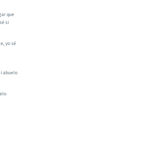
gar que
s
é
si
e, yo s
é
Mi abuelo
uelo