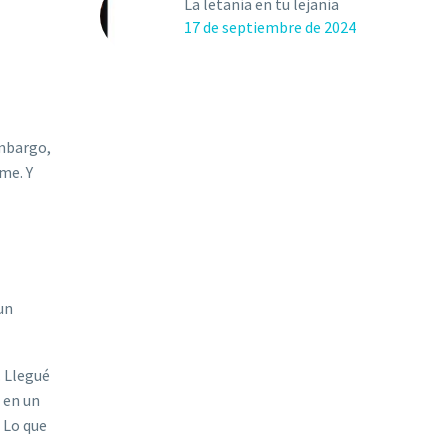
La letanía en tu lejanía
17 de septiembre de 2024
embargo,
me. Y
un
 Llegu
é
á en un
. Lo que