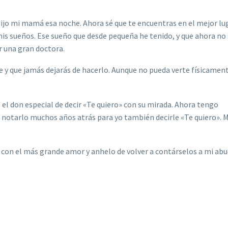
dijo mi mamá esa noche. Ahora s
é
que te encuentras en el mejor lu
s sueños. Ese sueño que desde pequeña he tenido, y que ahora no 
r una gran doctora.
y que jamás dejarás de hacerlo. Aunque no pueda verte físicament
el don especial de decir
«
Te quiero
»
con su mirada. Ahora tengo
o notarlo muchos añ
os atr
ás para yo tambi
é
n decirle
«
Te quiero
»
. 
 con el más grande amor y anhelo de volver a contárselos a mi ab