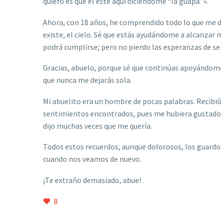
quiero es que
é
l esté aquí dici
é
ndome
“
la guapa”».
Ahora, con 18 años, he comprendido todo lo que me 
existe, el cielo. S
é
que estás ayudándome a alcanzar mi
podrá cumplirse; pero no pierdo las esperanzas de se
Gracias, abuelo, porque s
é
que contin
úas apoyándome 
que nunca me dejará
s sola.
Mi abuelito era un hombre de pocas palabras. Recibió 
sentimientos encontrados, pues me hubiera gustad
dijo muchas veces que me querí
a.
Todos estos recuerdos, aunque dolorosos, los guardo
cuando nos veamos de nuevo.
¡Te extraño demasiado, abue!
8