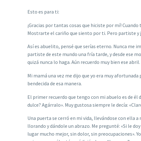
Esto es para ti:
¡Gracias por tantas cosas que hiciste por mí! Cuando t
Mostrarte el
cari
ño que siento por ti. Pero partiste 
Así es abuelito, pens
é
que serí
as eterno. Nunca me i
partiste de este mundo una fría tarde, y desde ese m
quizá nunca lo haga. Aún recuerdo muy bien ese abril.
Mi mam
á una vez me dijo que yo era muy afortunada p
bendecida de esa manera.
El primer recuerdo que tengo con mi abuelo es de
é
l 
dulce? Agárralo
»
. Muy gustosa siempre le decía:
«
Clar
Una puerta se cerró en mi vida, llevándose con ella a
llorando y dándole un abrazo. Me pregunté:
«
Si le do
lugar mucho mejor, sin dolor, sin preocupaciones
»
. Y