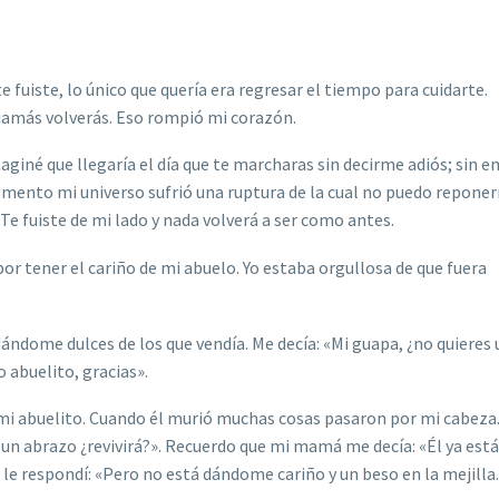
e fuiste, lo único que quería era regresar el tiempo para cuidarte.
y jamás volverás. Eso rompió
mi coraz
ón.
magin
é
que llegaría el día que te marcharas sin decirme adiós; sin 
omento mi universo sufrió una ruptura de la cual no puedo reponer
 Te fuiste de mi lado y nada volverá
a ser como antes.
or tener el cariño de mi abuelo. Yo estaba orgullosa de que fuera
dándome dulces de los que vendía. Me decía:
«
Mi guapa, ¿no quieres 
o abuelito, gracias
»
.
 mi abuelito. Cuando
é
l murió muchas cosas pasaron por mi cabeza.
y un abrazo ¿revivirá
?
»
. Recuerdo que mi mamá me decía:
«É
l ya est
o le respondí:
«
Pero no está dá
ndome cari
ño y un beso en la mejilla