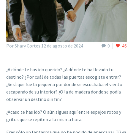
Por Shary Cortes
12 de agosto de 2024
0
46
¿A dónde te has ido querido? ¿
A d
ónde te ha llevado tu
destino? ¿Por cuál de todas las puertas escogiste entrar?
¿Será que fue la pequeña por donde se escuchaba el viento
escapando de su interior? ¿O la de madera donde se podía
observar un destino sin fin?
¿Acaso te has ido? O aún sigues aquí entre espejos rotos y
gritos que se repiten a la misma hora.
Eres s
ólo un fantasma que no he podido dejar escapar. Tú ya