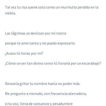
Tal vez tu risa suene solo como un murmullo perdido en la
niebla.
Las lágrimas se deslizan por mi rostro
porque te amo tanto y no puedo expresarlo.
¿
Acaso t
ú lloras por mí
?
¿Cómo un ser tan divino como tú
llorar
ía por un escarabajo?
Desear
ía gritar tu nombre hasta no poder má
s.
Me pregunto a menudo, con frecuencia aterradora,
si tu voz, llena de cansancio y pesadumbre