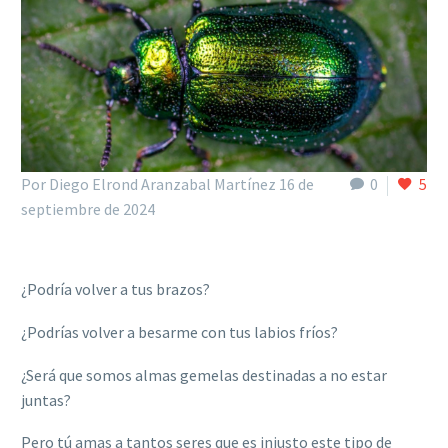
Por Diego Elrond Aranzabal Martínez
16 de
0
5
septiembre de 2024
¿Podría volver a tus brazos?
¿Podrías volver a besarme con tus labios frí
os?
¿Será que somos almas gemelas destinadas a no estar
juntas?
Pero tú amas a tantos seres que es injusto este tipo de