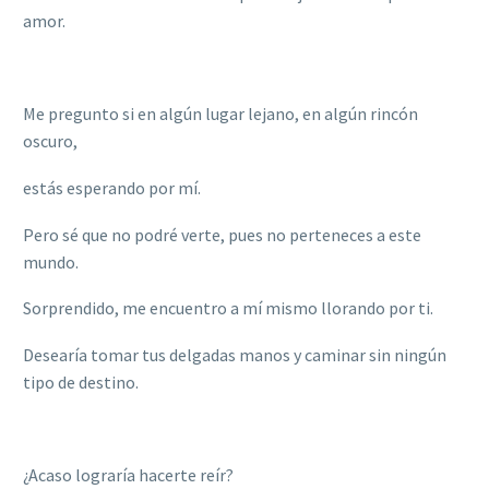
amor.
Me pregunto si en algún lugar lejano, en algú
n rinc
ó
n
oscuro,
estás esperando por mí.
Pero sé que no podré verte, pues no perteneces a este
mundo.
Sorprendido, me encuentro a mí mismo llorando por ti.
Desear
ía tomar tus delgadas manos y caminar sin ningú
n
tipo de destino.
¿Acaso lograría hacerte reí
r?