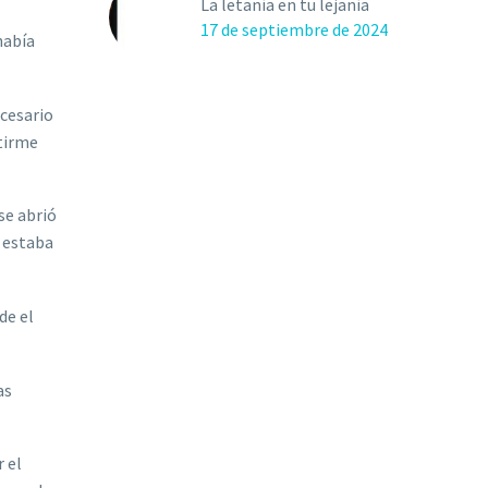
La letanía en tu lejanía
17 de septiembre de 2024
había
ecesario
ntirme
se abrió
o estaba
de el
as
 el