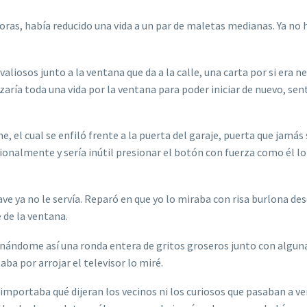
oras, había reducido una vida a un par de maletas medianas. Ya no 
liosos junto a la ventana que da a la calle, una carta por si era n
nzaría toda una vida por la ventana para poder iniciar de nuevo, se
 el cual se enfiló frente a la puerta del garaje, puerta que jamás 
ionalmente y sería inútil presionar el botón con fuerza como él l
ave ya no le servía. Reparó en que yo lo miraba con risa burlona des
 de la ventana.
ganándome así una ronda entera de gritos groseros junto con algun
ba por arrojar el televisor lo miré.
 importaba qué dijeran los vecinos ni los curiosos que pasaban a ver