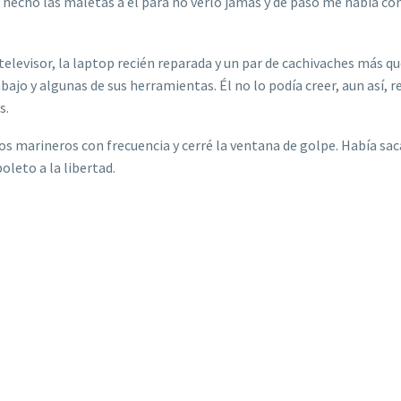
a hecho las maletas a él para no verlo jamás y de paso me había c
levisor, la laptop recién reparada y un par de cachivaches más que
abajo y algunas de sus herramientas. Él no lo podía creer, aun así, 
s.
los marineros con frecuencia y cerré la ventana de golpe. Había sa
leto a la libertad.