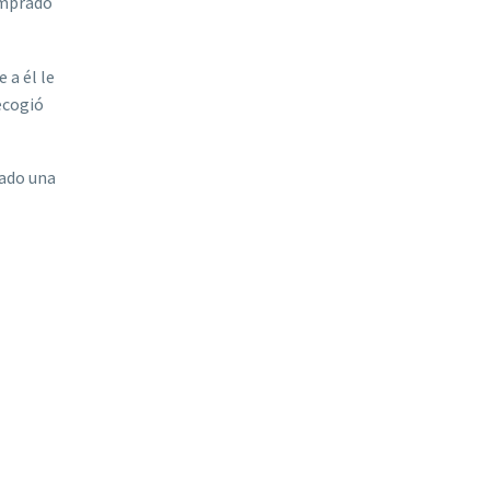
omprado
 a él le
recogió
cado una