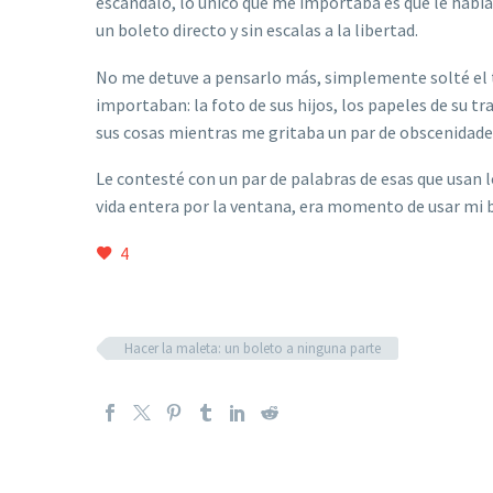
escándalo, lo único que me importaba es que le habí
un boleto directo y sin escalas a la libertad.
No me detuve a pensarlo más, simplemente solté el te
importaban: la foto de sus hijos, los papeles de su tr
sus cosas mientras me gritaba un par de obscenidade
Le contesté con un par de palabras de esas que usan 
vida entera por la ventana, era momento de usar mi bo
4
Hacer la maleta: un boleto a ninguna parte