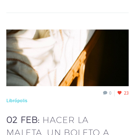
0
23
Librópolis
02 FEB:
HACER LA
MALETA. UN BOLETO A