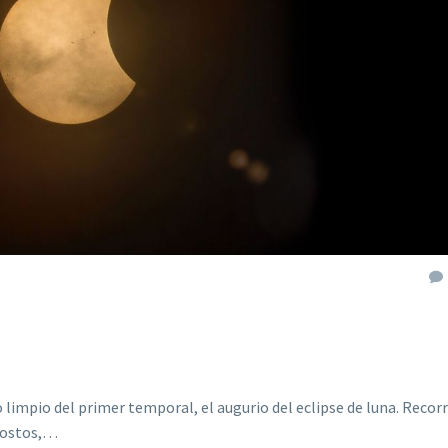
o limpio del primer temporal, el augurio del eclipse de luna. Recor
ngostos,…