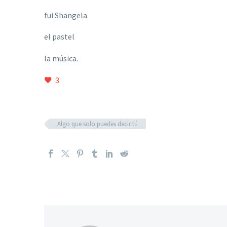
fui Shangela
el pastel
la m
ú
sica.
3
Algo que solo puedes decir tú