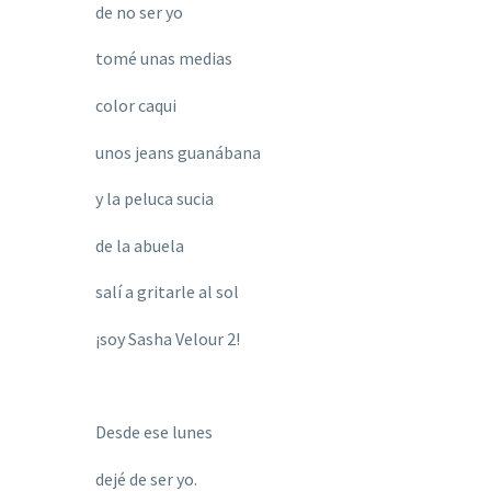
de no ser yo
tomé unas medias
color caqui
unos jeans guanábana
y la peluca sucia
de la abuela
salí a gritarle al sol
¡
soy Sasha Velour 2!
Desde ese lunes
dejé de ser yo.