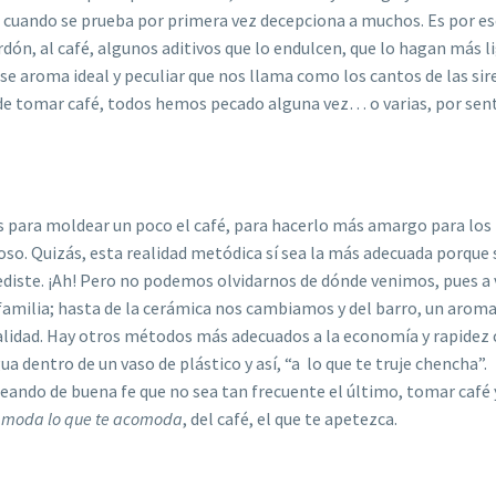
e cuando se prueba por primera vez decepciona a muchos. Es por e
dón, al café, algunos aditivos que lo endulcen, que lo hagan más l
se aroma ideal y peculiar que nos llama como los cantos de las sir
 de tomar café, todos hemos pecado alguna vez… o varias, por sent
s para moldear un poco el café, para hacerlo más amargo para los
so. Quizás, esta realidad metódica sí sea la más adecuada porque
ediste. ¡Ah! Pero no podemos olvidarnos de dónde venimos, pues a
 familia; hasta de la cerámica nos cambiamos y del barro, un aroma
lidad. Hay otros métodos más adecuados a la economía y rapidez 
ua dentro de un vaso de plástico y así, “a lo que te truje chencha”.
ando de buena fe que no sea tan frecuente el último, tomar café 
a moda lo que te acomoda
, del café, el que te apetezca.