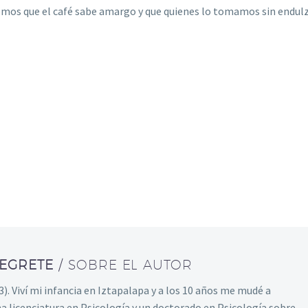
abemos que el café sabe amargo y que quienes lo tomamos sin endul
NEGRETE
/ SOBRE EL AUTOR
). Viví mi infancia en Iztapalapa y a los 10 años me mudé a
na licenciatura en Psicología y un doctorado en Psicología sobre