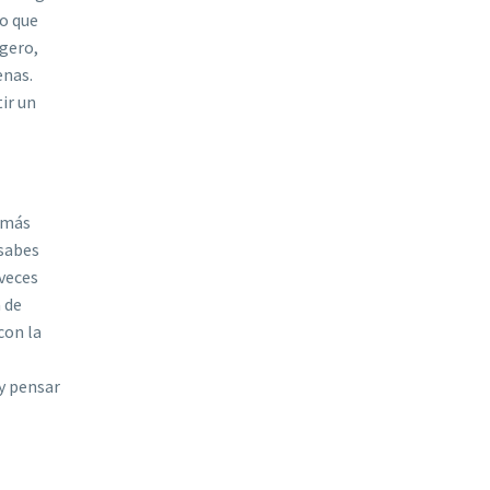
so que
igero,
enas.
ir un
 más
 sabes
 veces
 de
con la
y pensar