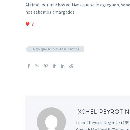
Al final, por muchos aditivos que se le agreguen, s
nos sabemos amargados.
7
Algo que solo puedes decir tú
IXCHEL PEYROT 
Ixchel Peyrot Negrete (1993
Cuautitlán Izcalli. Tengo u