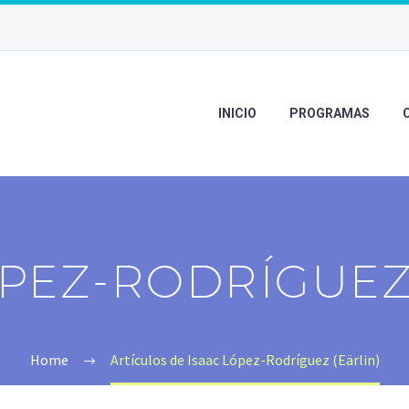
INICIO
PROGRAMAS
ÓPEZ-RODRÍGUEZ 
Home
Artículos de Isaac López-Rodríguez (Eärlin)