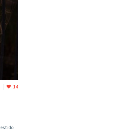
0
14
vestido