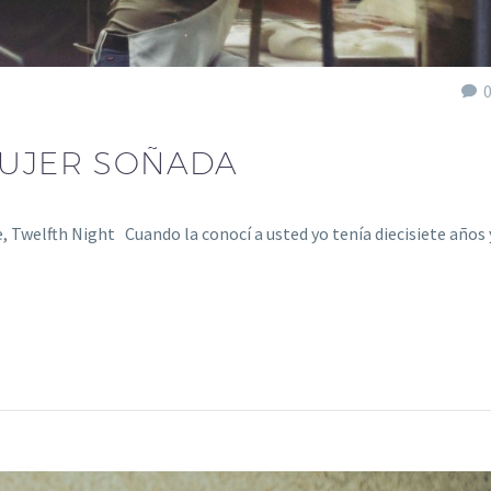
MUJER SOÑADA
e, Twelfth Night Cuando la conocí a usted yo tenía diecisiete años 