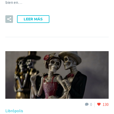
bien en…
LEER MÁS
0
130
Librópolis