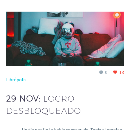
0
13
Librópolis
29 NOV:
LOGRO
DESBLOQUEADO
Un día por fin lo había conseguido. Tenía el empleo