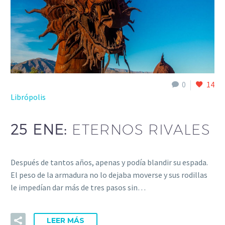
0
14
Librópolis
25 ENE:
ETERNOS RIVALES
Después de tantos años, apenas y podía blandir su espada.
El peso de la armadura no lo dejaba moverse y sus rodillas
le impedían dar más de tres pasos sin…
LEER MÁS