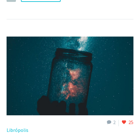
2
25
Librópolis