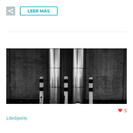
LEER MÁS
5
Librópolis